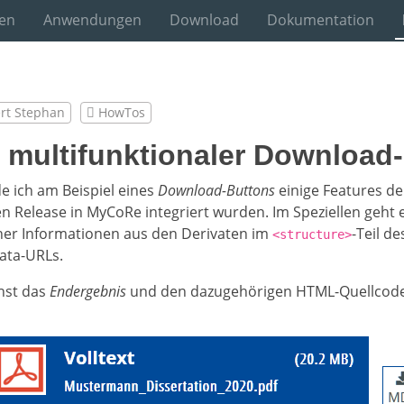
en
Anwendungen
Download
Dokumentation
rt Stephan
HowTos
 multifunktionaler Download
e ich am Beispiel eines
Download-Buttons
einige Features de
n Release in MyCoRe integriert wurden. Im Speziellen geht 
her Informationen aus den Derivaten im
-Teil d
<structure>
ata-URLs.
hst das
Endergebnis
und den dazugehörigen HTML-Quellcode