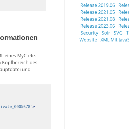
Release 2019.06
Rele
Release 2021.05
Rele
Release 2021.08
Rele
Release 2023.06
Rele
Security
Solr
SVG
T
formationen
Website
XML Mit JavaS
ML eines MyCoRe-
n Kopfbereich des
auptdatei und
rivate_0005678"
>