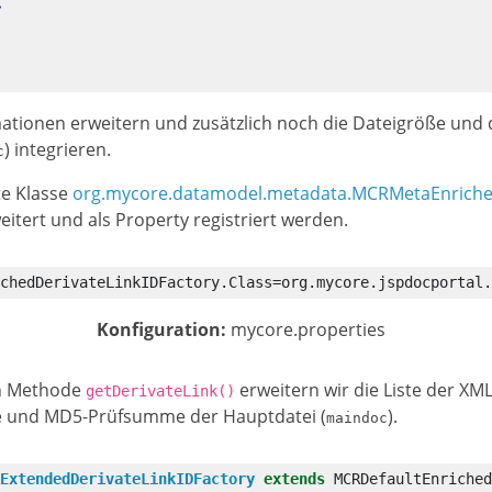
>
mationen erweitern und zusätzlich noch die Dateigröße un
) integrieren.
c
te Klasse
org.mycore.datamodel.metadata.MCRMetaEnriche
itert und als Property registriert werden.
chedDerivateLinkIDFactory.Class=org.mycore.jspdocportal.
Konfiguration:
mycore.properties
en Methode
erweitern wir die Liste der X
getDerivateLink()
ße und MD5-Prüfsumme der Hauptdatei (
).
maindoc
ExtendedDerivateLinkIDFactory
extends
MCRDefaultEnriched