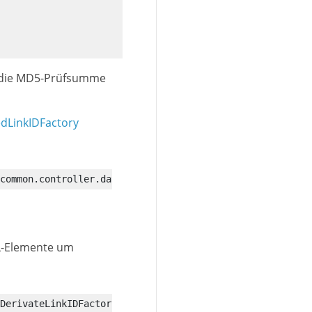
d die MD5-Prüfsumme
dLinkIDFactory
common.controller.datamodel.metadata.MCRExtendedDerivate
ML-Elemente um
DerivateLinkIDFactory
{