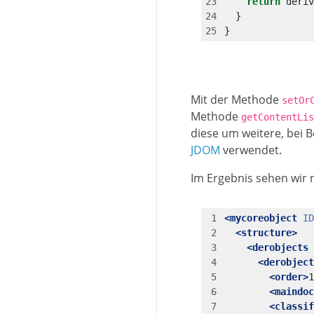
return
deriv
}
}
Mit der Methode
setOr
Methode
getContentLis
diese um weitere, bei 
JDOM
verwendet.
Im Ergebnis sehen wir
<mycoreobject
ID
<structure>
<derobjects
<derobject
<order>
1
<maindoc
<classif