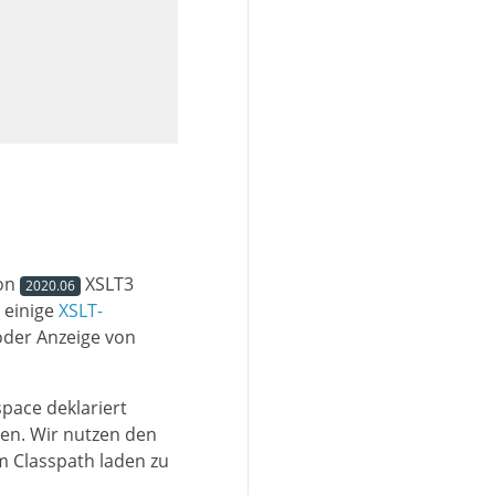
ion
XSLT3
2020.06
 einige
XSLT-
oder Anzeige von
pace deklariert
n. Wir nutzen den
m Classpath laden zu