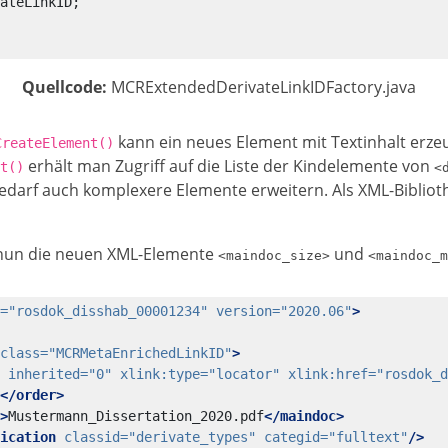
ateLinkID
;
Quellcode:
MCRExtendedDerivateLinkIDFactory.java
kann ein neues Element mit Textinhalt erze
CreateElement()
erhält man Zugriff auf die Liste der Kindelemente von
t()
<
Bedarf auch komplexere Elemente erweitern. Als XML-Biblio
 nun die neuen XML-Elemente
und
<maindoc_size>
<maindoc_m
=
"rosdok_disshab_00001234"
version=
"2020.06"
>
class=
"MCRMetaEnrichedLinkID"
>
inherited=
"0"
xlink:type=
"locator"
xlink:href=
"rosdok_d
</order>
>
Mustermann_Dissertation_2020.pdf
</maindoc>
ication
classid=
"derivate_types"
categid=
"fulltext"
/>