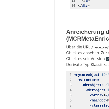
</
a
>
</
div
>
Anreicherung d
(MCRMetaEnric
Über die URL
/receive/
Objektes ansehen. Zur 
Objektes seit Version
2
Derivate-Typ-Klassifikat
<mycoreobject
ID=
<structure>
<derobjects
c
<derobject
<order>
1
<
<maindoc>
<classifi