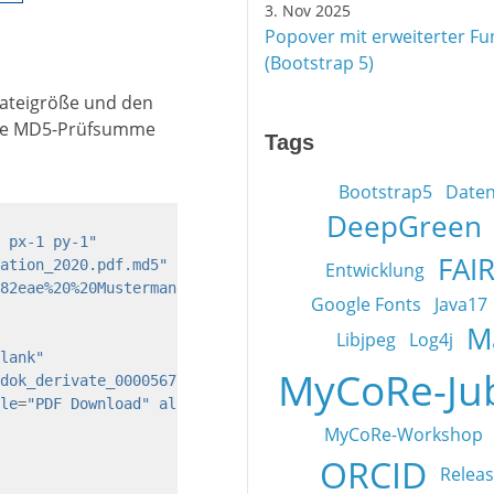
3. Nov 2025
Popover mit erweiterter Fun
(Bootstrap 5)
 Dateigröße und den
eine MD5-Prüfsumme
Tags
Bootstrap5
Date
DeepGreen
 px-1 py-1"
FAI
ation_2020.pdf.md5"
Entwicklung
82eae%20%20Mustermann_Dissertation_2020.pdf"
>
Google Fonts
Java17
M
Libjpeg
Log4j
lank"
MyCoRe-Ju
dok_derivate_00005678/Mustermann_Dissertation_2020.pdf"
>
le
=
"PDF Download"
align
=
"left"
/>
MyCoRe-Workshop
ORCID
Releas