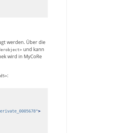
ugt werden. Über die
und kann
derobject>
thek wird in MyCoRe
:
d5>
erivate_0005678"
>