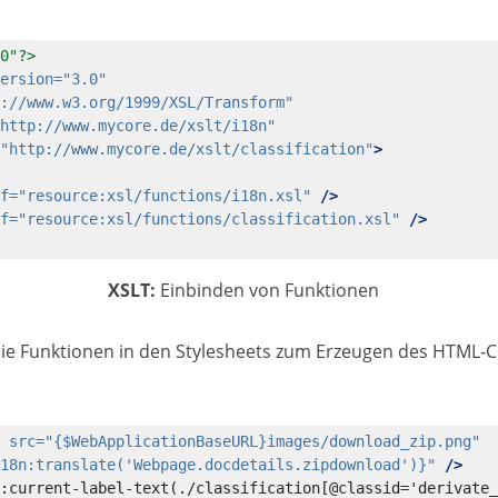
0"?>
ersion=
"3.0"
://www.w3.org/1999/XSL/Transform"
http://www.mycore.de/xslt/i18n"
"http://www.mycore.de/xslt/classification"
>
f=
"resource:xsl/functions/i18n.xsl"
/>
f=
"resource:xsl/functions/classification.xsl"
/>
XSLT:
Einbinden von Funktionen
ie Funktionen in den Stylesheets zum Erzeugen des HTML-C
src=
"{$WebApplicationBaseURL}images/download_zip.png"
18n:translate('Webpage.docdetails.zipdownload')}"
/>
:current-label-text(./classification[@classid='derivate_