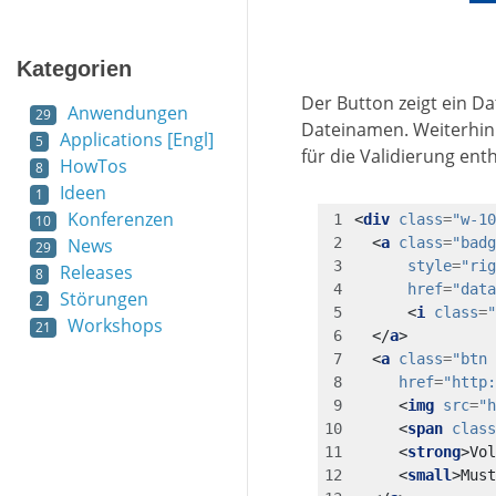
Kategorien
Der Button zeigt ein D
Anwendungen
29
Dateinamen. Weiterhin 
Applications [Engl]
5
für die Validierung enth
HowTos
8
Ideen
1
Konferenzen
<
div
class
=
"w-10
10
News
<
a
class
=
"badg
29
style
=
"rig
Releases
8
href
=
"data
Störungen
2
<
i
class
=
"
Workshops
21
</
a
>
<
a
class
=
"btn 
href
=
"http:
<
img
src
=
"h
<
span
class
<
strong
>
Vol
<
small
>
Must