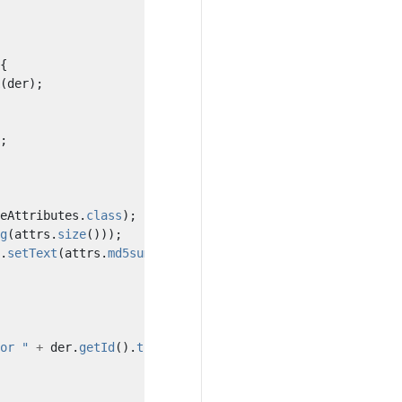
{
(
der
);
;
eAttributes
.
class
);
g
(
attrs
.
size
()));
.
setText
(
attrs
.
md5sum
()));
or "
+
der
.
getId
().
toString
());