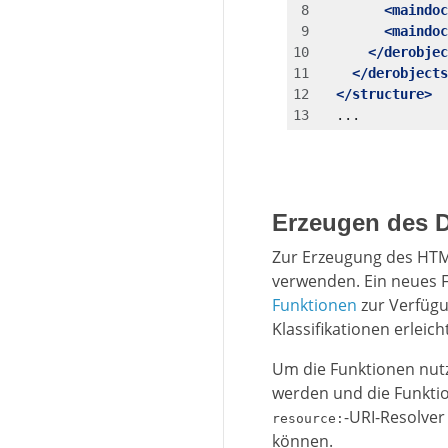
<maindoc
<maindoc
</derobjec
</derobjects
</structure>
  ...
Erzeugen des D
Zur Erzeugung des HTM
verwenden. Ein neues F
Funktionen
zur Verfügu
Klassifikationen erleich
Um die Funktionen nu
werden und die Funktio
-URI-Resolver
resource:
können.