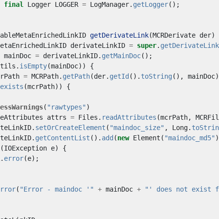
final
Logger
LOGGER
=
LogManager
.
getLogger
();
ableMetaEnrichedLinkID
getDerivateLink
(
MCRDerivate
der
)
etaEnrichedLinkID
derivateLinkID
=
super
.
getDerivateLink
mainDoc
=
derivateLinkID
.
getMainDoc
();
tils
.
isEmpty
(
mainDoc
))
{
rPath
=
MCRPath
.
getPath
(
der
.
getId
().
toString
(),
mainDoc
)
exists
(
mcrPath
))
{
essWarnings
(
"rawtypes"
)
eAttributes
attrs
=
Files
.
readAttributes
(
mcrPath
,
MCRFil
teLinkID
.
setOrCreateElement
(
"maindoc_size"
,
Long
.
toStrin
teLinkID
.
getContentList
().
add
(
new
Element
(
"maindoc_md5"
)
(
IOException
e
)
{
.
error
(
e
);
rror
(
"Error - maindoc '"
+
mainDoc
+
"' does not exist f