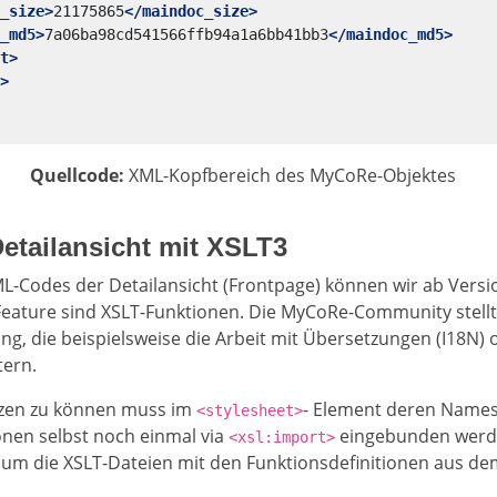
_size>
21175865
</maindoc_size>
_md5>
7a06ba98cd541566ffb94a1a6bb41bb3
</maindoc_md5>
t>
>
Quellcode:
XML-Kopfbereich des MyCoRe-Objektes
etailansicht mit XSLT3
L-Codes der Detailansicht (Frontpage) können wir ab Vers
eature sind XSLT-Funktionen. Die MyCoRe-Community stellt
ng, die beispielsweise die Arbeit mit Übersetzungen (I18N) 
tern.
tzen zu können muss im
- Element deren Names
<stylesheet>
nen selbst noch einmal via
eingebunden werde
<xsl:import>
 um die XSLT-Dateien mit den Funktionsdefinitionen aus de