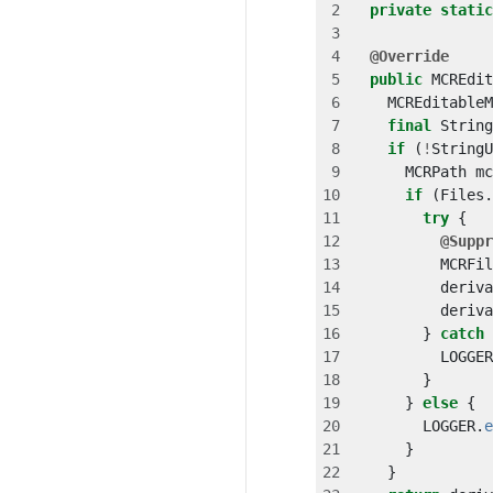
private
static
@Override
public
MCREdit
MCREditableM
final
String
if
(
!
StringU
MCRPath
mc
if
(
Files
.
try
{
@Suppr
MCRFil
deriva
deriva
}
catch
LOGGER
}
}
else
{
LOGGER
.
e
}
}