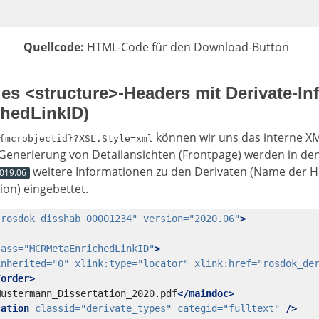
Quellcode:
HTML-Code für den Download-Button
es <structure>-Headers mit Derivate-In
hedLinkID)
können wir uns das interne X
{mcrobjectid}?XSL.Style=xml
Generierung von Detailansichten (Frontpage) werden in de
weitere Informationen zu den Derivaten (Name der H
019.06
ion) eingebettet.
"rosdok_disshab_00001234"
version=
"2020.06"
>
lass=
"MCRMetaEnrichedLinkID"
>
inherited=
"0"
xlink:type=
"locator"
xlink:href=
"rosdok_de
/order>
Mustermann_Dissertation_2020.pdf
</maindoc>
cation
classid=
"derivate_types"
categid=
"fulltext"
/>