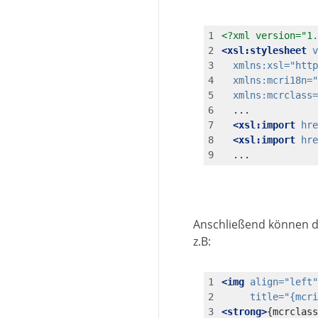
<?xml version="1.
<xsl:stylesheet
v
xmlns:xsl=
"http
xmlns:mcri18n=
"
xmlns:mcrclass=
<xsl:import
hre
<xsl:import
hre
  ...
Anschließend können d
z.B:
<img
align=
"left"
title=
"{mcri
<strong>
{mcrclass