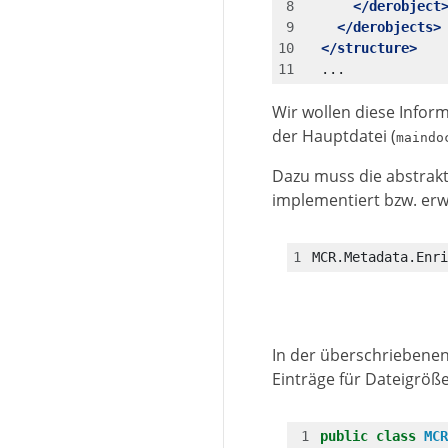
</derobject
</derobjects>
</structure>
  ...
Wir wollen diese Infor
der Hauptdatei (
maindo
Dazu muss die abstrak
implementiert bzw. erwe
MCR.Metadata.Enri
In der überschrieben
Einträge für Dateigrö
public
class
MCR