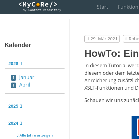
Start
Funktion
29. Mär 2021
Robe
Kalender
HowTo: Ein
2026
In diesem Tutorial werd
diesem oder dem letzte
Januar
1
Anreicherung zusätzlic
April
1
XSLT-Funktionen und D
Schauen wir uns zunäc
2025
2024
Alle Jahre anzeigen