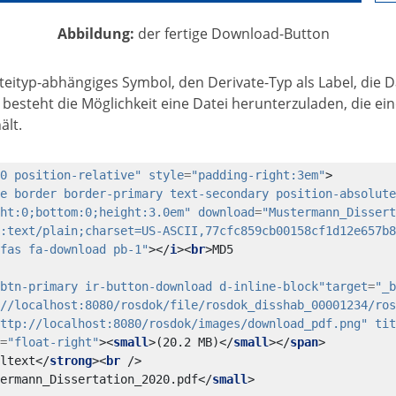
Abbildung:
der fertige Download-Button
ateityp-abhängiges Symbol, den Derivate-Typ als Label, die
besteht die Möglichkeit eine Datei herunterzuladen, die 
ält.
0 position-relative"
style
=
"padding-right:3em"
>
e border border-primary text-secondary position-absolute
ht:0;bottom:0;height:3.0em"
download
=
"Mustermann_Dissert
:text/plain;charset=US-ASCII,77cfc859cb00158cf1d12e657b8
fas fa-download pb-1"
></
i
><
br
>
btn-primary ir-button-download d-inline-block"
target
=
"_b
//localhost:8080/rosdok/file/rosdok_disshab_00001234/ros
ttp://localhost:8080/rosdok/images/download_pdf.png"
tit
=
"float-right"
><
small
>
(20.2 MB)
</
small
></
span
>
ltext
</
strong
><
br
/>
ermann_Dissertation_2020.pdf
</
small
>